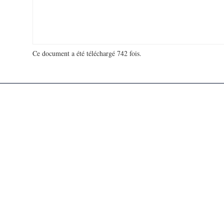
Ce document a été téléchargé 742 fois.
18 991 662 visites - 540