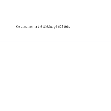
Ce document a été téléchargé 672 fois.
18 927 547 visites - 911