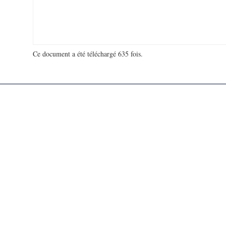
Ce document a été téléchargé 635 fois.
18 923 335 visites - 48