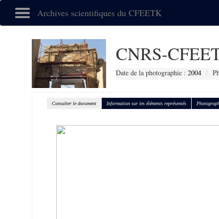
Archives scientifiques du CFEETK
CNRS-CFEET
Date de la photographie :
2004
Ph
Consulter le document
Information sur les éléments représentés
Photograph