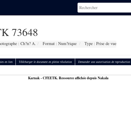
K 73648
otographe : Ch?n? A.
Format : Num?rique
Type : Prise de vue
ies en lien
Télécharger le document en pleine résolution
Demander une autorisation de reproduction