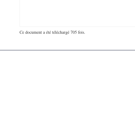
Ce document a été téléchargé 705 fois.
18 931 880 visites - 134