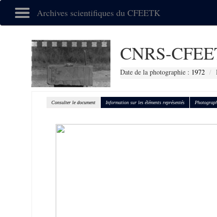
Archives scientifiques du CFEETK
CNRS-CFEE
Date de la photographie :
1972
Consulter le document
Information sur les éléments représentés
Photograph