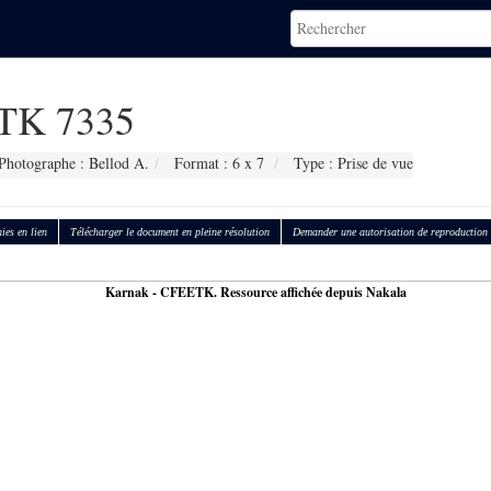
TK 7335
Photographe : Bellod A.
Format : 6 x 7
Type : Prise de vue
ies en lien
Télécharger le document en pleine résolution
Demander une autorisation de reproduction