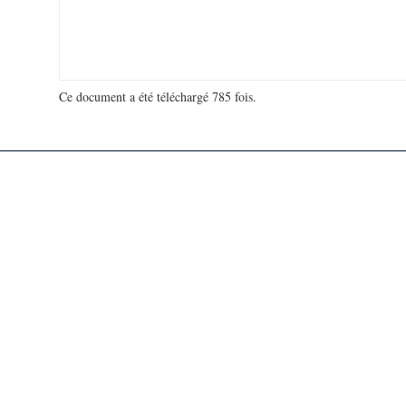
Ce document a été téléchargé 785 fois.
18 923 350 visites - 49