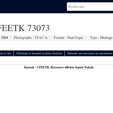
EETK 73073
:
2004
Photographe : Ch?n? A.
Format : Num?rique
Type : Montage
ies en lien
Télécharger le document en pleine résolution
Demander une autorisation de reproduction