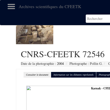
Archives scientifiques du CFEETK
CNRS-CFEETK 72546
Date de la photographie :
2004
Photographe : Pollin G.
C
Consulter le document
Information sur les éléments représentés
Photograph