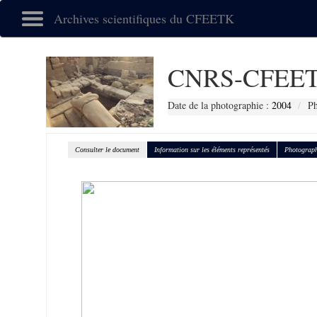
Archives scientifiques du CFEETK
CNRS-CFEET
Date de la photographie :
2004
Ph
Consulter le document
Information sur les éléments représentés
Photograph