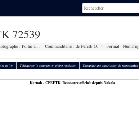
K 72539
otographe : Pollin G.
Commanditaire : de Peretti O.
Format : Num?riq
ies en lien
Télécharger le document en pleine résolution
Demander une autorisation de reproduction