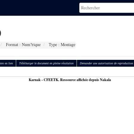
0
Format : Num?rique
Type : Montage
ies en lien
Télécharger le document en pleine résolution
Demander une autorisation de reproduction