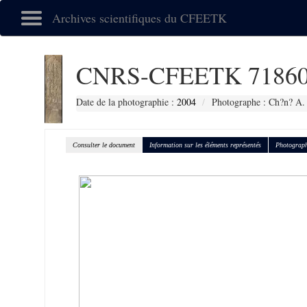
Archives scientifiques du CFEETK
CNRS-CFEETK 7186
Date de la photographie :
2004
Photographe : Ch?n? A.
Consulter le document
Information sur les éléments représentés
Photograph