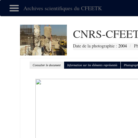
Archives scientifiques du CFEETK
CNRS-CFEET
Date de la photographie :
2004
Ph
Consulter le document
Information sur les éléments représentés
Photograph