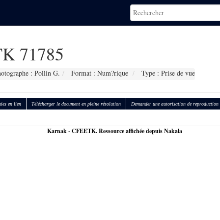
K 71785
otographe : Pollin G.
Format : Num?rique
Type : Prise de vue
ies en lien
Télécharger le document en pleine résolution
Demander une autorisation de reproduction