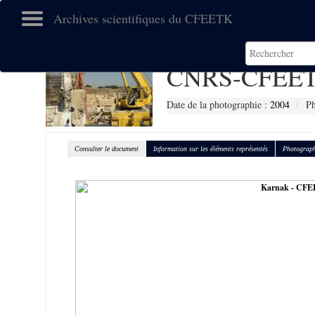
Archives scientifiques du CFEETK
CNRS-CFEET
Date de la photographie :
2004
Ph
Consulter le document
Information sur les éléments représentés
Photograph