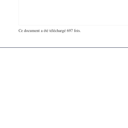
Ce document a été téléchargé 697 fois.
18 953 593 visites - 167