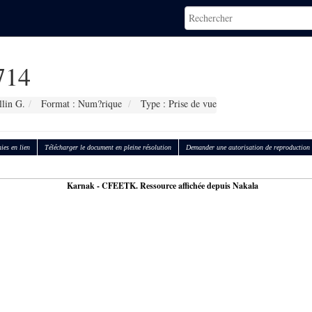
714
llin G.
Format : Num?rique
Type : Prise de vue
ies en lien
Télécharger le document en pleine résolution
Demander une autorisation de reproduction