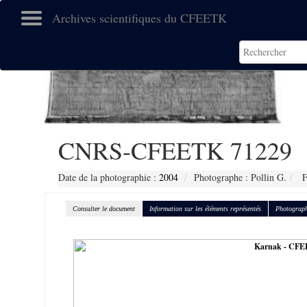
Archives scientifiques du CFEETK
CNRS-CFEETK 71229
Date de la photographie :
2004
Photographe : Pollin G.
F
Consulter le document
Information sur les éléments représentés
Photograph