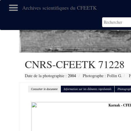
Archives scientifiques du CFEETK
CNRS-CFEETK 71228
Date de la photographie :
2004
Photographe : Pollin G.
F
Consulter le document
Information sur les éléments représentés
Photograph