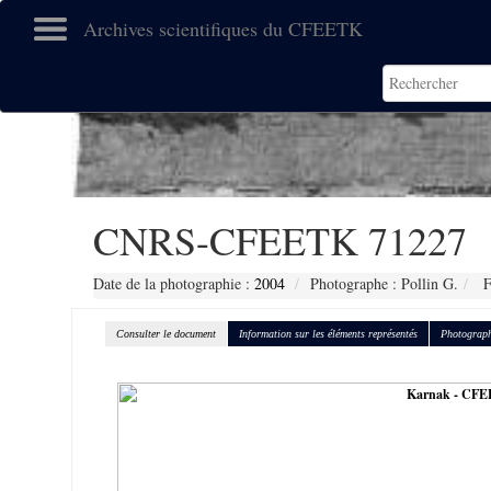
Archives scientifiques du CFEETK
CNRS-CFEETK 71227
Date de la photographie :
2004
Photographe : Pollin G.
F
Consulter le document
Information sur les éléments représentés
Photograph