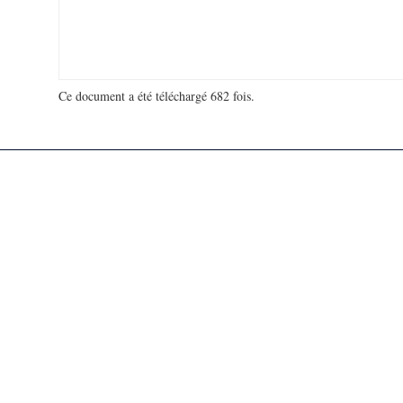
Ce document a été téléchargé 682 fois.
18 979 235 visites - 108