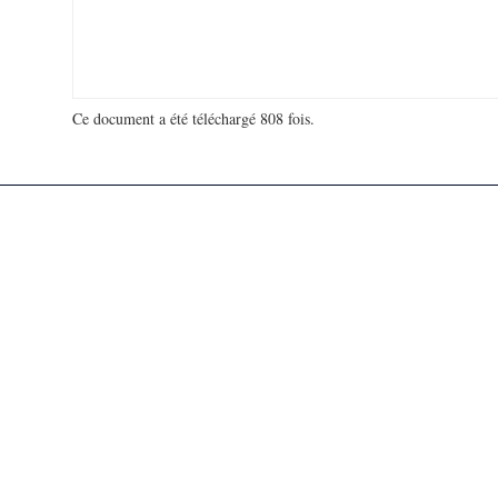
Ce document a été téléchargé 808 fois.
18 979 364 visites - 109