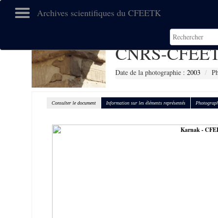
Archives scientifiques du CFEETK
CNRS-CFEET
Date de la photographie :
2003
Ph
Consulter le document
Information sur les éléments représentés
Photograph