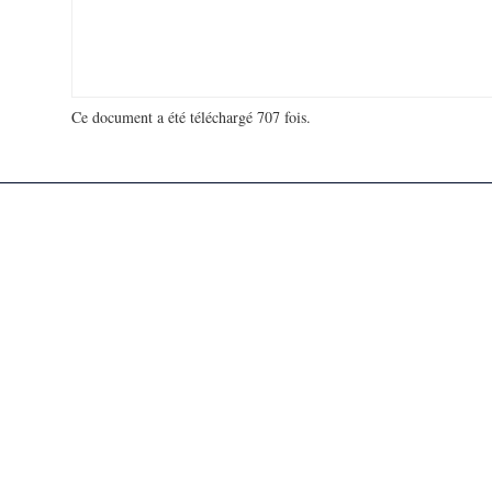
Ce document a été téléchargé 707 fois.
18 937 259 visites - 32