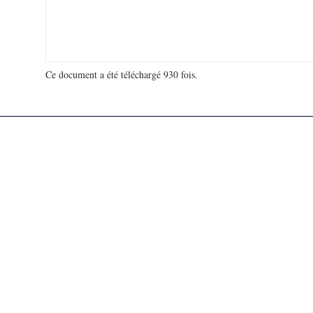
Ce document a été téléchargé 930 fois.
18 995 202 visites - 895