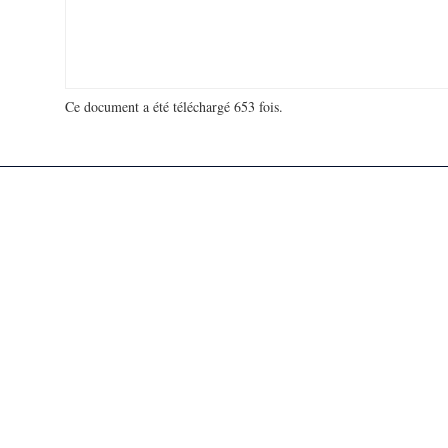
Ce document a été téléchargé 653 fois.
18 906 697 visites - 30