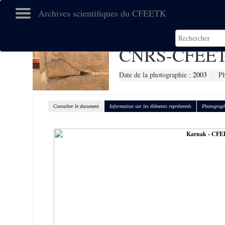
Archives scientifiques du CFEETK
CNRS-CFEET
Date de la photographie :
2003
Ph
Consulter le document
Information sur les éléments représentés
Photograph