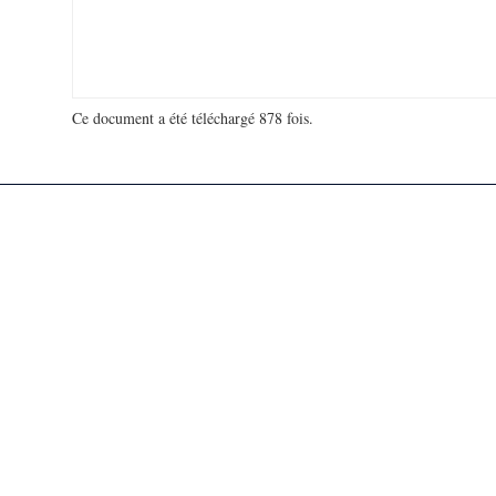
Ce document a été téléchargé 878 fois.
18 972 454 visites - 400