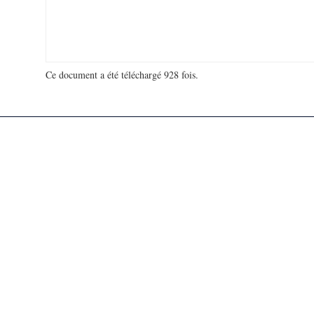
Ce document a été téléchargé 928 fois.
18 953 872 visites - 169