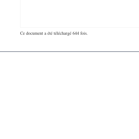
Ce document a été téléchargé 644 fois.
18 921 887 visites - 34