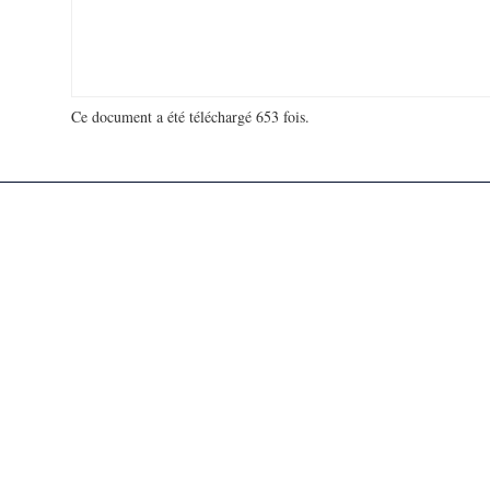
Ce document a été téléchargé 653 fois.
18 921 865 visites - 34