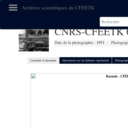
Archives scientifiques du CFEETK
CNRS-CFEETK 
Date de la photographie :
1971
Photograp
Consulter le document
Information sur les éléments représentés
Photograph