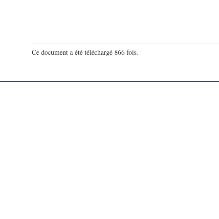
Ce document a été téléchargé 866 fois.
18 951 021 visites - 141