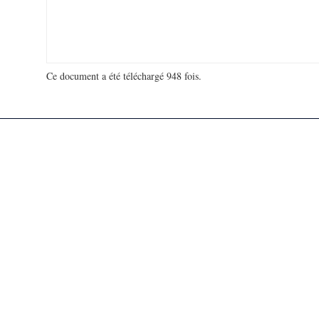
Ce document a été téléchargé 948 fois.
18 906 765 visites - 315