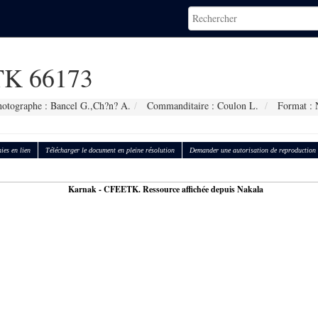
K 66173
otographe : Bancel G.,Ch?n? A.
Commanditaire : Coulon L.
Format : 
ies en lien
Télécharger le document en pleine résolution
Demander une autorisation de reproduction