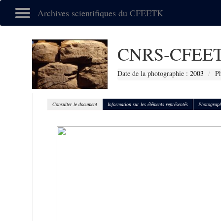
Archives scientifiques du CFEETK
CNRS-CFEET
Date de la photographie :
2003
Ph
Consulter le document
Information sur les éléments représentés
Photograph