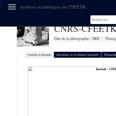
Archives scientifiques du CFEETK
CNRS-CFEETK
Date de la photographie :
2002
Photog
Consulter le document
Information sur les éléments représentés
Photograph