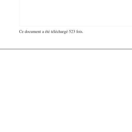
Ce document a été téléchargé 523 fois.
18 998 987 visites - 127