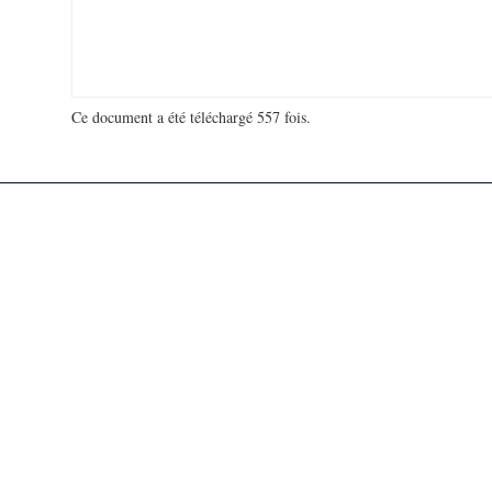
Ce document a été téléchargé 557 fois.
18 920 256 visites - 181