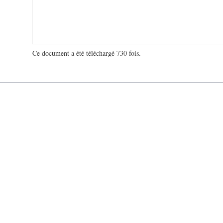
Ce document a été téléchargé 730 fois.
18 937 647 visites - 71