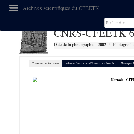
Archives scientifiques du CFEETK
CNRS-CFEETK 6
Date de la photographie :
2002
Photographe
Consulter le document
Information sur les éléments représentés
Photograph