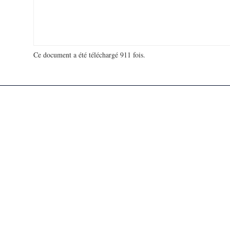
Ce document a été téléchargé 911 fois.
18 930 195 visites - 117