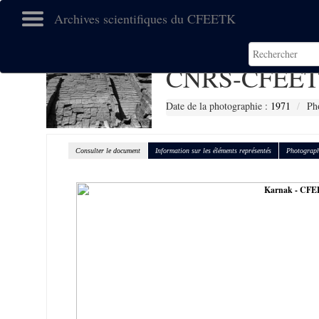
Archives scientifiques du CFEETK
CNRS-CFEET
Date de la photographie :
1971
Ph
Consulter le document
Information sur les éléments représentés
Photograph