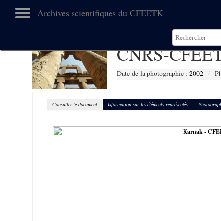
Archives scientifiques du CFEETK
CNRS-CFEET
Date de la photographie :
2002
Ph
Consulter le document
Information sur les éléments représentés
Photograph