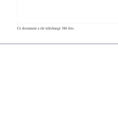
Ce document a été téléchargé 386 fois.
18 929 783 visites - 113