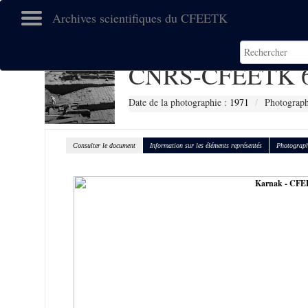
Archives scientifiques du CFEETK
CNRS-CFEETK 
Date de la photographie :
1971
Photograph
Consulter le document
Information sur les éléments représentés
Photograph