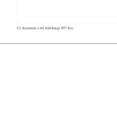
Ce document a été téléchargé 897 fois.
18 920 436 visites - 199