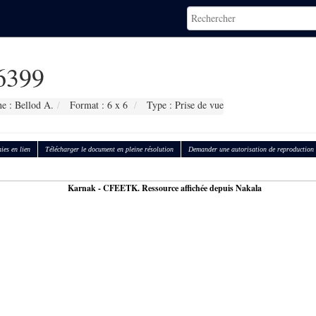
6399
e : Bellod A.
Format : 6 x 6
Type : Prise de vue
ies en lien
Télécharger le document en pleine résolution
Demander une autorisation de reproduction