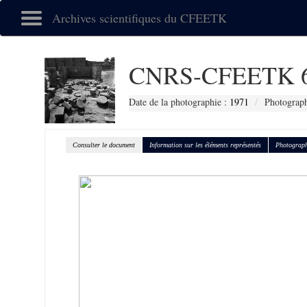
Archives scientifiques du CFEETK
CNRS-CFEETK 
Date de la photographie :
1971
Photograph
Consulter le document
Information sur les éléments représentés
Photograph