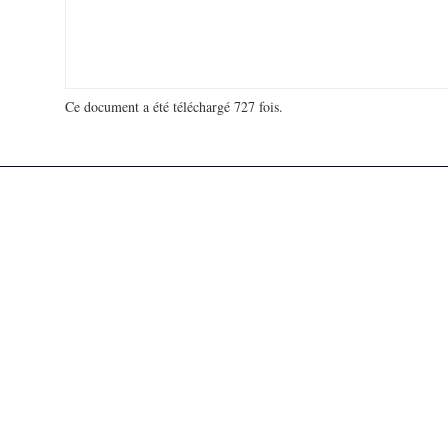
Ce document a été téléchargé 727 fois.
18 908 326 visites - 47