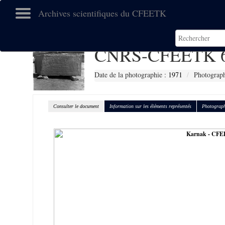
Archives scientifiques du CFEETK
CNRS-CFEETK 
Date de la photographie :
1971
Photograph
Consulter le document
Information sur les éléments représentés
Photograph