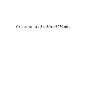
Ce document a été téléchargé 739 fois.
18 932 380 visites - 139