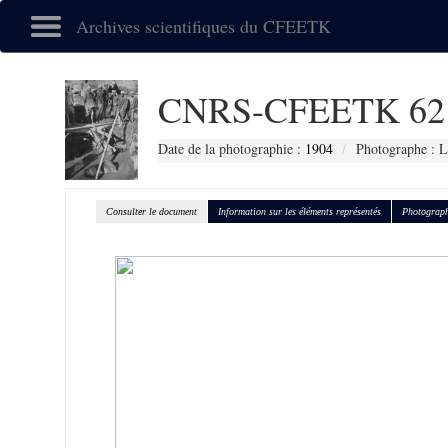
Archives scientifiques du CFEETK
CNRS-CFEETK 62
Date de la photographie :
1904
Photographe : L
Consulter le document
Information sur les éléments représentés
Photograph