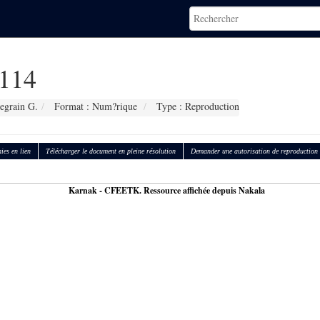
114
egrain G.
Format : Num?rique
Type : Reproduction
ies en lien
Télécharger le document en pleine résolution
Demander une autorisation de reproduction