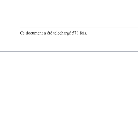
Ce document a été téléchargé 578 fois.
18 953 556 visites - 166