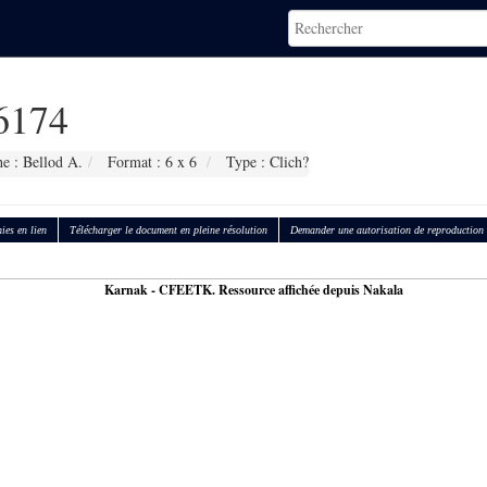
6174
e : Bellod A.
Format : 6 x 6
Type : Clich?
ies en lien
Télécharger le document en pleine résolution
Demander une autorisation de reproduction