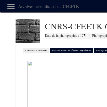
Archives scientifiques du CFEETK
CNRS-CFEETK 
Date de la photographie :
1971
Photograph
Consulter le document
Information sur les éléments représentés
Photograph