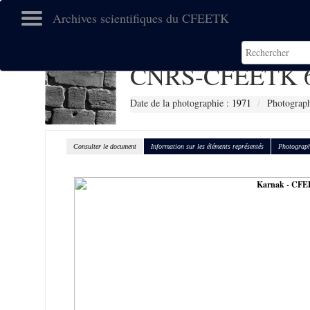
Archives scientifiques du CFEETK
CNRS-CFEETK 
Date de la photographie :
1971
Photograph
Consulter le document
Information sur les éléments représentés
Photograph