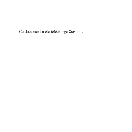
Ce document a été téléchargé 866 fois.
18 979 475 visites - 110