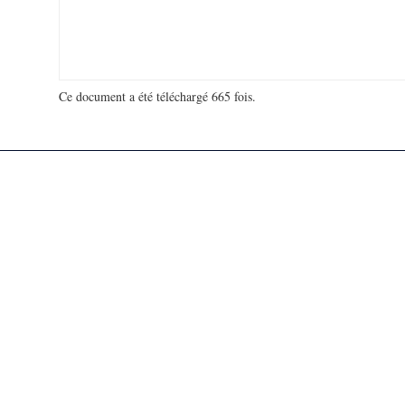
Ce document a été téléchargé 665 fois.
18 964 606 visites - 277