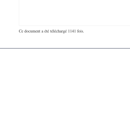
Ce document a été téléchargé 1141 fois.
18 931 582 visites - 131