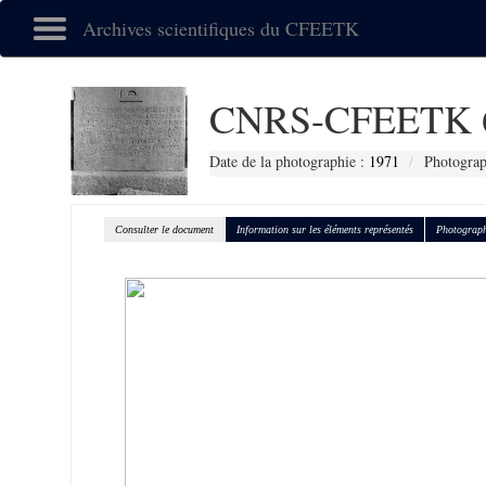
Archives scientifiques du CFEETK
CNRS-CFEETK 
Date de la photographie :
1971
Photograp
Consulter le document
Information sur les éléments représentés
Photograph