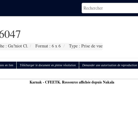
6047
he : Gu?niot Cl.
Format : 6 x 6
Type : Prise de vue
ies en lien
Télécharger le document en pleine résolution
Demander une autorisation de reproduction