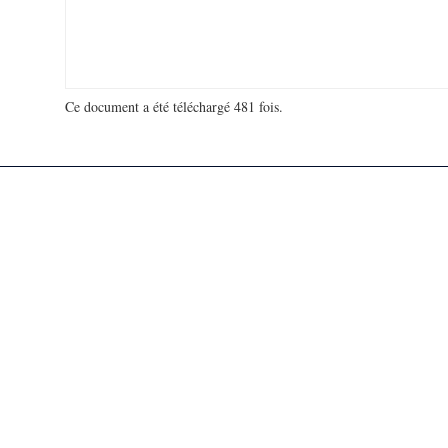
Ce document a été téléchargé 481 fois.
18 995 907 visites - 96