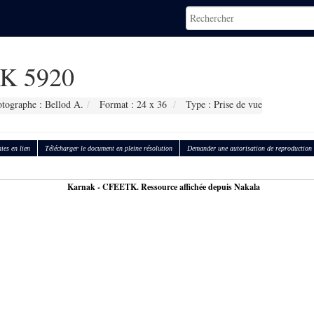
K 5920
tographe : Bellod A.
Format : 24 x 36
Type : Prise de vue
ies en lien
Télécharger le document en pleine résolution
Demander une autorisation de reproduction