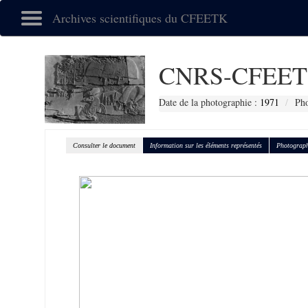
Archives scientifiques du CFEETK
CNRS-CFEET
Date de la photographie :
1971
Pho
Consulter le document
Information sur les éléments représentés
Photograph