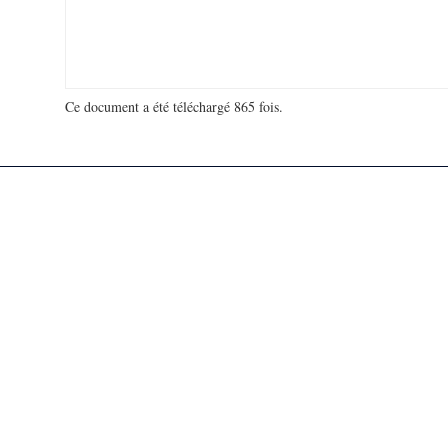
Ce document a été téléchargé 865 fois.
18 993 705 visites - 74