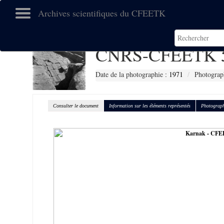
Archives scientifiques du CFEETK
CNRS-CFEETK 
Date de la photographie :
1971
Photograp
Consulter le document
Information sur les éléments représentés
Photograph