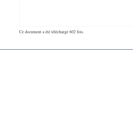
Ce document a été téléchargé 602 fois.
18 966 478 visites - 296