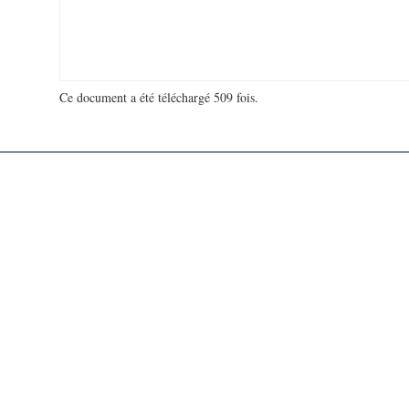
Ce document a été téléchargé 509 fois.
18 934 416 visites - 159